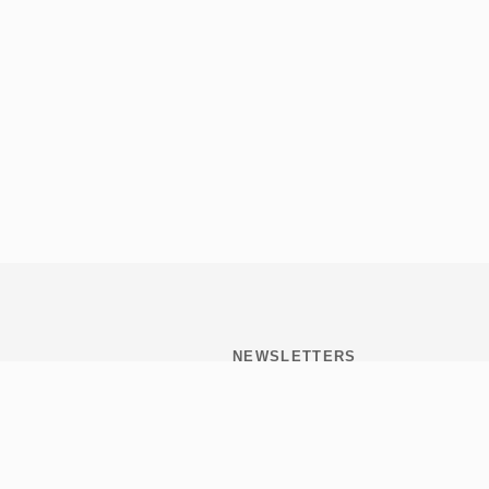
NEWSLETTERS
Subscribite y mantenete
informado de todo lo que
pasa en Tribulaciones.