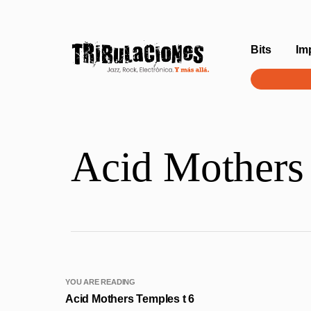
Bits
Im
Acid Mothers 
YOU ARE READING
Acid Mothers Temples t 6