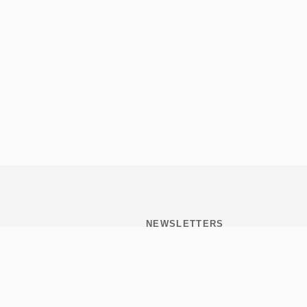
NEWSLETTERS
Subscribite y mantenete
informado de todo lo que
pasa en Tribulaciones.