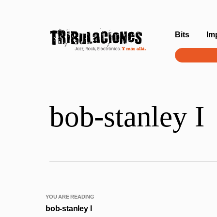
Bits
Im
bob-stanley I
YOU ARE READING
bob-stanley I