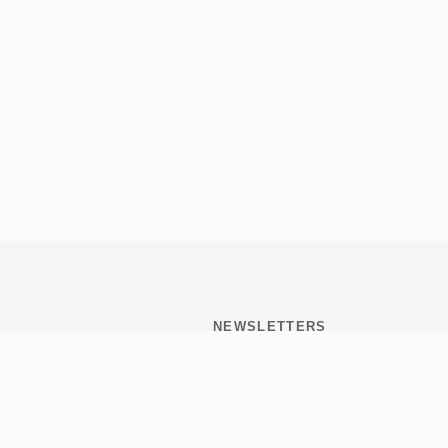
NEWSLETTERS
Subscribite y mantenete
informado de todo lo que
pasa en Tribulaciones.