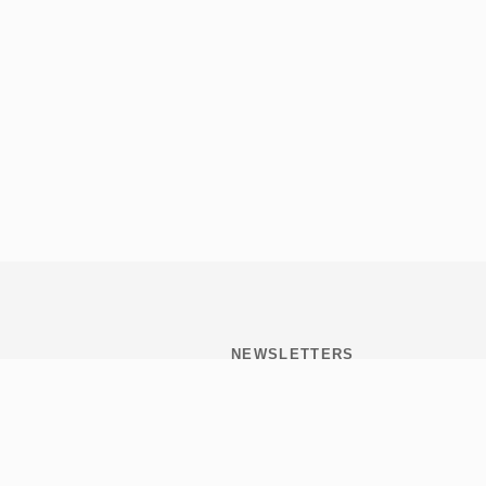
NEWSLETTERS
Subscribite y mantenete
informado de todo lo que
pasa en Tribulaciones.