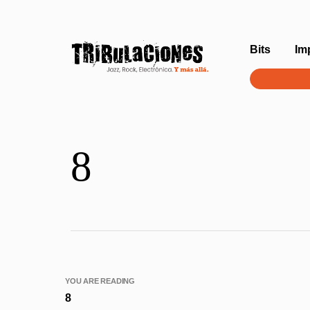
Bits
Im
8
YOU ARE READING
8