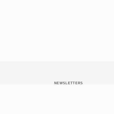
NEWSLETTERS
Subscribite y mantenete
informado de todo lo que
pasa en Tribulaciones.