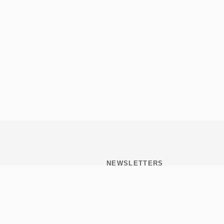
NEWSLETTERS
Subscribite y mantenete
informado de todo lo que
pasa en Tribulaciones.