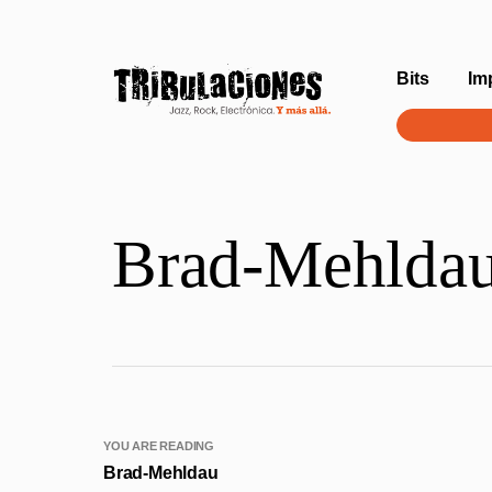
Bits
Im
Brad-Mehlda
YOU ARE READING
Brad-Mehldau