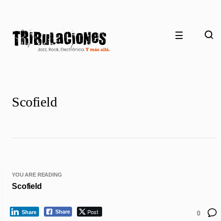
☰
Scofield
YOU ARE READING
Scofield
Post
Share
Share
0