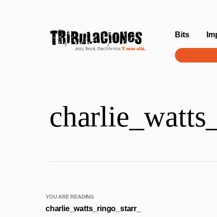
Bits
Im
charlie_watts
YOU ARE READING
charlie_watts_ringo_starr_