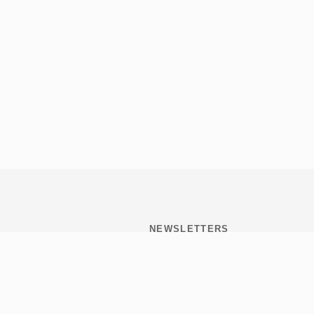
NEWSLETTERS
Subscribite y mantenete
informado de todo lo que
pasa en Tribulaciones.