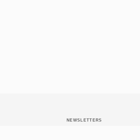
NEWSLETTERS
Subscribite y mantenete
informado de todo lo que