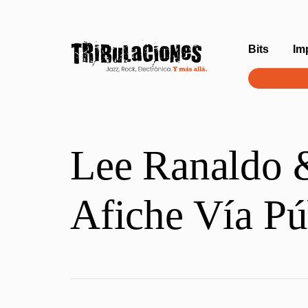
Bits
Im
Lee Ranaldo &
Afiche Vía Pú