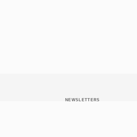
NEWSLETTERS
Subscribite y mantenete
informado de todo lo que
pasa en Tribulaciones.