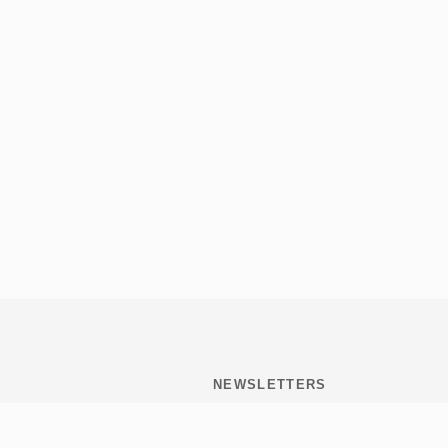
NEWSLETTERS
Subscribite y mantenete
informado de todo lo que