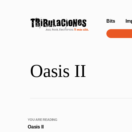
Bits
Im
Oasis II
YOU ARE READING
Oasis II