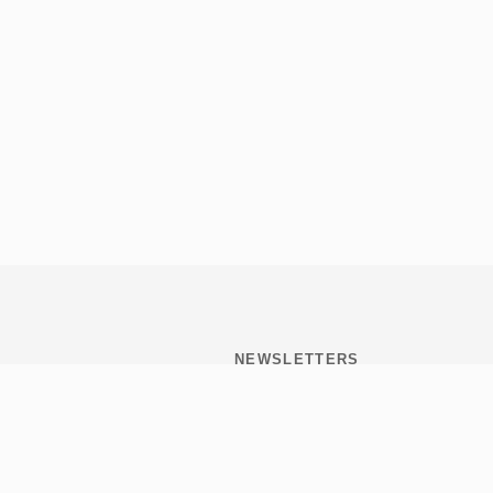
NEWSLETTERS
Subscribite y mantenete
informado de todo lo que
pasa en Tribulaciones.