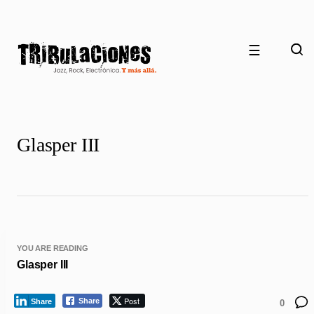
☰
Glasper III
YOU ARE READING
Glasper III
Post
Share
Share
0