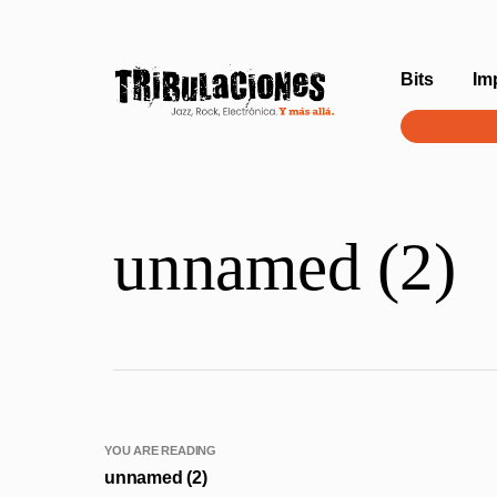
Bits
Im
unnamed (2)
YOU ARE READING
unnamed (2)