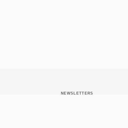
NEWSLETTERS
Subscribite y mantenete
informado de todo lo que
pasa en Tribulaciones.