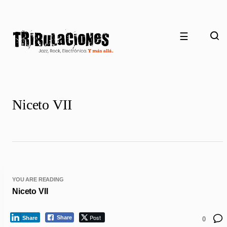
☰
Niceto VII
YOU ARE READING
Niceto VII
Post
Share
Share
0