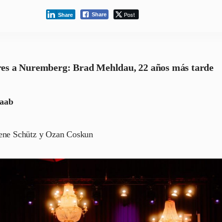
Post
Share
Share
res a Nuremberg: Brad Mehldau, 22 años más tarde
Raab
lene Schütz y Ozan Coskun