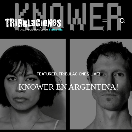
☰
FEATURED
,
TRIBULACIONES LIVE!
KNOWER EN ARGENTINA!