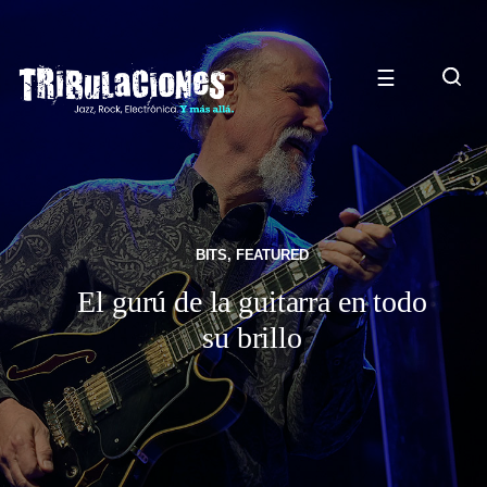
☰
BITS
,
FEATURED
El gurú de la guitarra en todo
su brillo