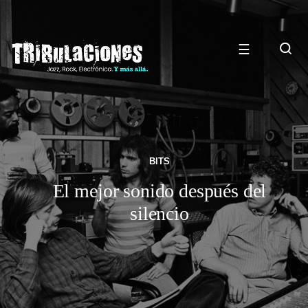
☰
BITS
El mejor sonido después del
silencio