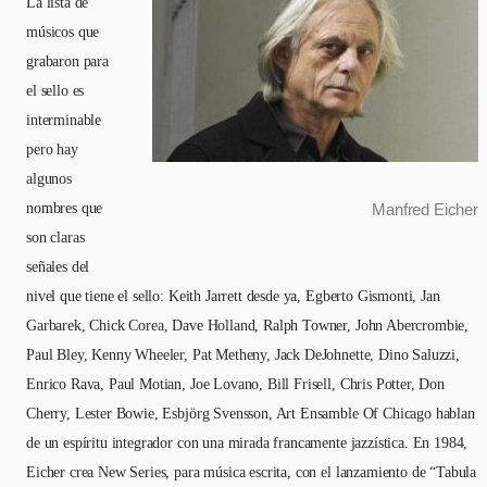
La lista de
músicos que
grabaron para
el sello es
interminable
pero hay
algunos
nombres que
Manfred Eicher
son claras
señales del
nivel que tiene el sello: Keith Jarrett desde ya, Egberto Gismonti, Jan
Garbarek, Chick Corea, Dave Holland, Ralph Towner, John Abercrombie,
Paul Bley, Kenny Wheeler, Pat Metheny, Jack DeJohnette, Dino Saluzzi,
Enrico Rava, Paul Motian, Joe Lovano, Bill Frisell, Chris Potter, Don
Cherry, Lester Bowie, Esbjörg Svensson, Art Ensamble Of Chicago hablan
de un espíritu integrador con una mirada francamente jazzística. En 1984,
Eicher crea New Series, para música escrita, con el lanzamiento de “Tabula