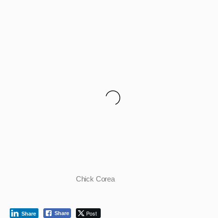
Chick Corea
Post
Share
Share