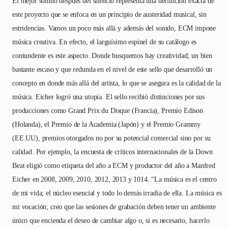
El mejor sonido después del silencio representa una definición exacta de
este proyecto que se enfoca en un principio de austeridad musical, sin
estridencias. Vamos un poco más allá y además del sonido, ECM impone
música creativa. En efecto, el larguísimo espinel de su catálogo es
contundente es este aspecto. Donde busquemos hay creatividad; un bien
bastante escaso y que redunda en el nivel de este sello que desarrolló un
concepto en donde más allá del artista, lo que se asegura es la calidad de la
música. Eicher logró una utopía. El sello recibió distinciones por sus
producciones como Grand Prix du Disque (Francia), Premio Edison
(Holanda), el Premio de la Academia (Japón) y el Premio Grammy
(EE.UU), premios otorgados no por su potencial comercial sino por su
calidad. Por ejemplo, la encuesta de críticos internacionales de la Down
Beat eligió como etiqueta del año a ECM y productor del año a Manfred
Eicher en 2008, 2009, 2010, 2012, 2013 y 1014. “La música es el centro
de mi vida; el núcleo esencial y todo lo demás irradia de ella. La música es
mi vocación; creo que las sesiones de grabación deben tener un ambiente
único que encienda el deseo de cambiar algo o, si es necesario, hacerlo