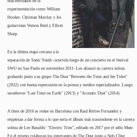
más enrolados en la
experimentación como William
Hooker, Christian Marclay y los
guitarristas Vernon Reid y Elliott
Sharp.
En la última etapa cercana a la
separación de Sonic Youth -ocurrida luego de un concierto en el festival
SWU en Sao Paulo en noviembre 2011- Lee afianzó su carrera solista
grabando junto a su grupo The Dust “Between the Time and the Tides”
(2012) con buena repercusión en la prensa y medios especializados. Luego
sucedieron “Last Time on Earth” (2013) y “Acoustic Dust” (2014).
A fines de 2016 se reúne en Barcelona con Raul Refree Fernandez y
empiezan a dar forma a lo que sería el álbum más trascendente en la carrera
solista de Lee Ranaldo: “Electric Trim”, editado en 2017 por el sello Mute.
En el mismo colaboran los integrantes de The Dust junto a Nels Cline,