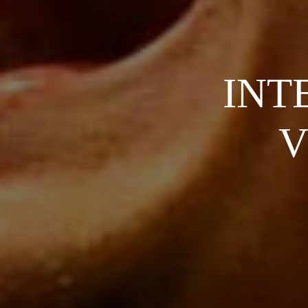
INT
V