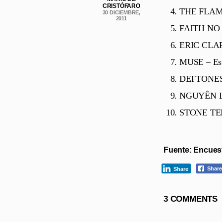
CRISTÓFARO
THE FLAM
30 DICIEMBRE,
2011
FAITH NO M
ERIC CLAPT
MUSE – Est
DEFTONES –
NGUYÊN LÊ 
STONE TEM
Fuente: Encues
Share
Share
3 COMMENTS