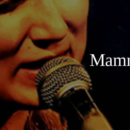
Mammú