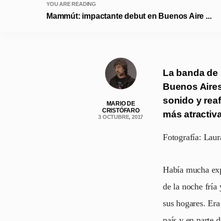
YOU ARE READING
Mammút: impactante debut en Buenos Aire ...
La banda de 
Buenos Aires
sonido y rea
MARIO DE
CRISTÓFARO
más atractiv
3 OCTUBRE, 2017
Fotografía: Lau
Había mucha expe
de la noche fría
sus hogares. Era
país y en parte 