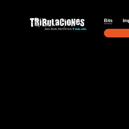
Bits
Im