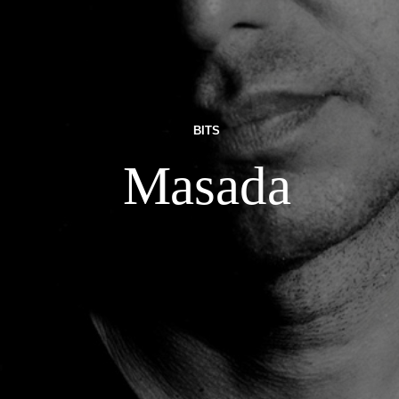
BITS
Masada