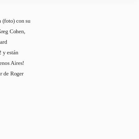
 (foto) con su
Greg Cohen,
gard
2 y están
enos Aires!
ar de Roger