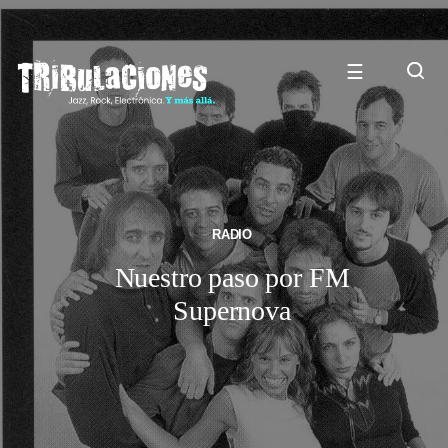
☰
RADIO
Nuestro paso por FM
Supernova