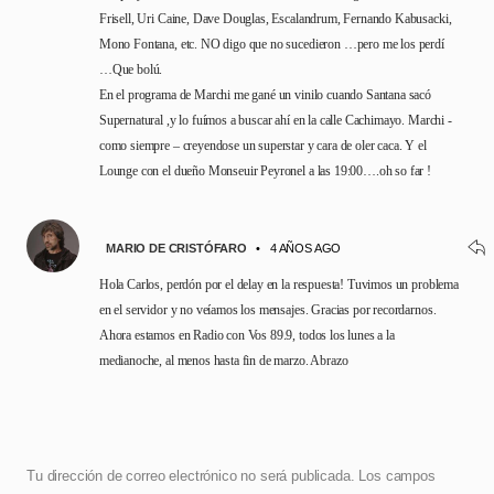
Frisell, Uri Caine, Dave Douglas, Escalandrum, Fernando Kabusacki,
Mono Fontana, etc. NO digo que no sucedieron …pero me los perdí
…Que bolú.
En el programa de Marchi me gané un vinilo cuando Santana sacó
Supernatural ,y lo fuímos a buscar ahí en la calle Cachimayo. Marchi -
como siempre – creyendose un superstar y cara de oler caca. Y el
Lounge con el dueño Monseuir Peyronel a las 19:00….oh so far !
MARIO DE CRISTÓFARO
•
4 AÑOS AGO
Hola Carlos, perdón por el delay en la respuesta! Tuvimos un problema
en el servidor y no veíamos los mensajes. Gracias por recordarnos.
Ahora estamos en Radio con Vos 89.9, todos los lunes a la
medianoche, al menos hasta fin de marzo. Abrazo
Tu dirección de correo electrónico no será publicada.
Los campos