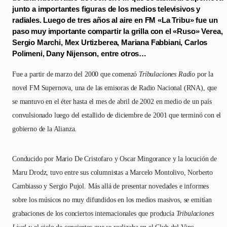
junto a importantes figuras de los medios televisivos y
radiales. Luego de tres años al aire en FM «La Tribu» fue un
paso muy importante compartir la grilla con el «Ruso» Verea,
Sergio Marchi, Mex Urtizberea, Mariana Fabbiani, Carlos
Polimeni, Dany Nijenson, entre otros…
Fue a partir de marzo del 2000 que comenzó
Tribulaciones Radio
por la
novel FM Supernova, una de las emisoras de Radio Nacional (RNA), que
se mantuvo en el éter hasta el mes de abril de 2002 en medio de un país
convulsionado luego del estallido de diciembre de 2001 que terminó con el
gobierno de la Alianza.
Conducido por Mario De Cristofaro y Oscar Mingorance y la locución de
Maru Drodz, tuvo entre sus columnistas a Marcelo Montolivo, Norberto
Cambiasso y Sergio Pujol. Más allá de presentar novedades e informes
sobre los músicos no muy difundidos en los medios masivos, se emitían
grabaciones de los conciertos internacionales que producía
Tribulaciones
Live!
y el ciclo de conciertos que se realizaba en el Club del Vino