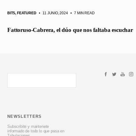
BITS
,
FEATURED
• 11 JUNIO, 2024
•
7 MIN READ
Fattoruso-Cabrera, el dúo que nos faltaba escuchar
NEWSLETTERS
Subscribite y mantenete
informado de todo lo que pasa en
Tribulaciones.