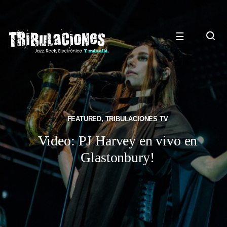
☰
FEATURED
,
TRIBULACIONES TV
Video: PJ Harvey en vivo en
Glastonbury!