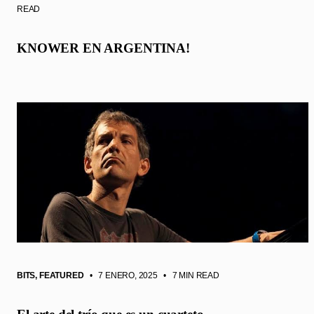
READ
KNOWER EN ARGENTINA!
BITS
,
FEATURED
• 7 ENERO, 2025
•
7 MIN READ