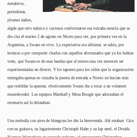
metaleros,
periodistas,
jóvenes indies,
algún que otro músico y curiosos conformaron esa extraña mezcla que se
dio cita el martes 2 de agosto en Niceto para ver, por primera vez en la
Argentina, a Swans en vivo. La expectativa era altísima: se sabía, por
lecturas o por compartir charlas con aquellos afortunados que ya los habían
visto, que Swans es de esas bandas que al menos una vez merecen ser
experimentadas en directo. Y los tapones para los oídos que la organización
entregaba apenas se cruzaba la puerta de entrada a Niceto no hacían más
que redoblar la apuesta: efectivamente Swans iba a tocar a un volumen
ensordecedor. Los equipos Marshall y Mesa Boogie que adornaban el
escenario así lo delataban.
Una melodía con aires de bluegrass les dio la bienvenida. Ahí estaban: Gira
con su guitarra, su lugarteniente Christoph Hahn y su lap steel, el Druida
Norman Westerberg en segunda guitarra, el amenazante Christopher