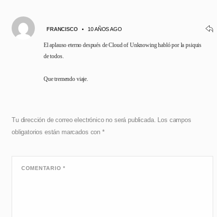
FRANCISCO
•
10 AÑOS AGO
El aplauso eterno después de Cloud of Unknowing habló por la psiquis
de todos.
Que tremendo viaje.
Tu dirección de correo electrónico no será publicada.
Los campos
obligatorios están marcados con
*
COMENTARIO
*