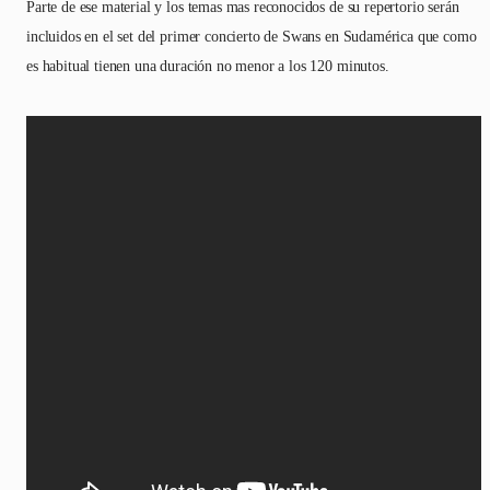
Parte de ese material y los temas mas reconocidos de su repertorio serán
incluidos en el set del primer concierto de Swans en Sudamérica que como
es habitual tienen una duración no menor a los 120 minutos.