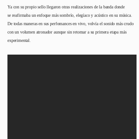
Ya con su propio sello llegaron otras realizaciones de la banda donde
se reafirmaba un enfoque más sombrío, elegíaco y acústico en su música.
De todas maneras en sus perfomances en vivo, volvía el sonido más crudo
con un volumen atronador aunque sin retomar a su primera etapa más
experimental.