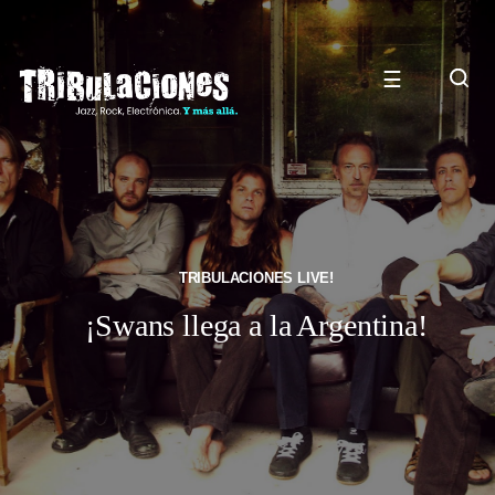
☰
TRIBULACIONES LIVE!
¡Swans llega a la Argentina!