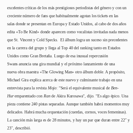
excelentes críticas de los más prestigiosos periodistas del género y con un
creciente número de fans que habitualmente agotan los tickets en las
salas donde se presentan en Europa y Estado Unidos, al cabo de dos años
edita «To Be Kind» donde aparecen como vocalistas invitadas nada menos
que St. Vincent y Cold Specks. El álbum logra un suceso sin precedentes
en la carrera del grupo y llega al Top 40 del ranking tanto en Estados
Unidos como Gran Bretaña. Luego de esa inusual repercusión
Swans anuncia una gira mundial y el próximo lanzamiento de una
nueva obra maestra «The Glowing Man» otro álbum doble. A propósito,
Michael Gira explica acerca de este nuevo y culminante trabajo en una
entrevista para la revista
Mojo
: “Será el equivalente musical de
Ben-
Hur
emparentado con
Ran
de Akira Kurosawa“, dijo. “Es algo épico. Una
pieza contiene 240 pistas separadas. Aunque también habrá momentos muy
delicados. Habrá mucha orquestación (cuerdas, cornos, voces femeninas).
La canción más larga es de 28 minutos, y hay un par que duran entre 22″ y
23″, describió.