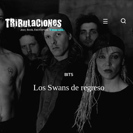
☰
BITS
Los Swans de regreso