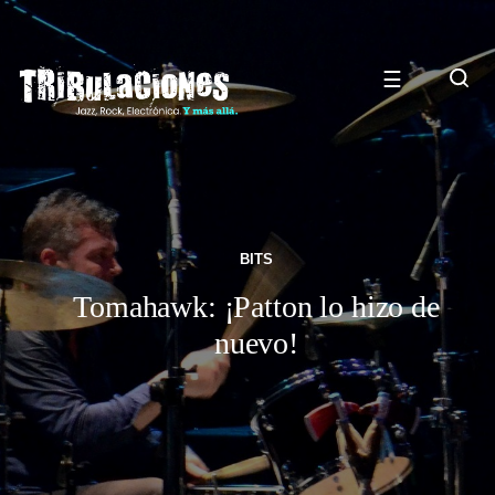
☰
BITS
Tomahawk: ¡Patton lo hizo de
nuevo!