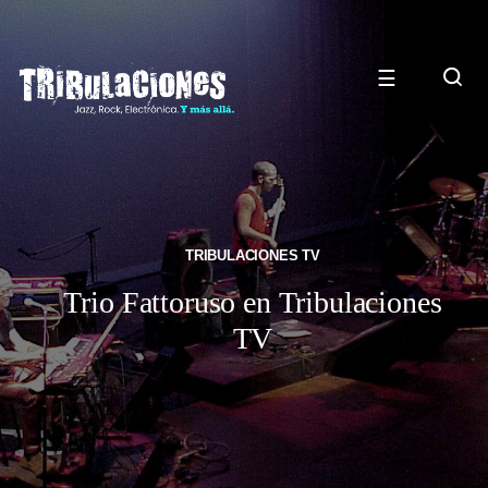
☰
TRIBULACIONES TV
Trio Fattoruso en Tribulaciones
TV