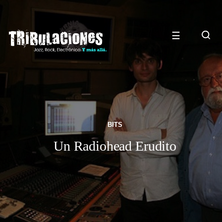
☰
BITS
Un Radiohead Erudito